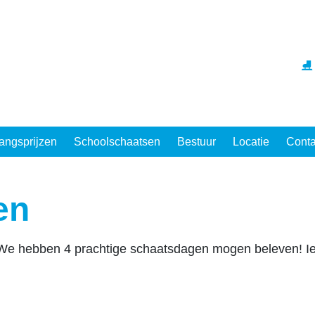
⛸
angsprijzen
Schoolschaatsen
Bestuur
Locatie
Conta
en
. We hebben 4 prachtige schaatsdagen mogen beleven! Ie